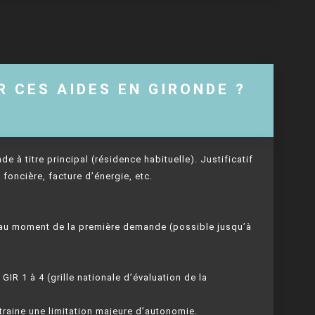
R CES AIDES EN GIRONDE ?
E
nde à titre principal (résidence habituelle). Justificatif
 foncière, facture d’énergie, etc.
s au moment de la première demande (possible jusqu’à
IR 1 à 4 (grille nationale d’évaluation de la
raine une limitation majeure d’autonomie.