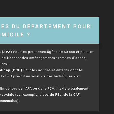
DES DU DÉPARTEMENT POUR
MICILE ?
e (APA)
Pour les personnes âgées de 60 ans et plus, en
et de financer des aménagements : rampes d’accès,
olets…
ndicap (PCH)
Pour les adultes et enfants dont le
la PCH prévoit un volet « aides techniques » et
En dehors de l’APA ou de la PCH, il existe également
 sociale (par exemple, aides du FSL, de la CAF,
communales).