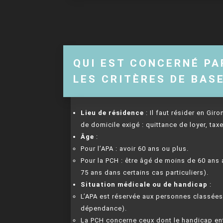
QUI EST CONCERNÉ PA
LES CRITÈRES DE BAS
Lieu de résidence
: Il faut résider en Giro
de domicile exigé : quittance de loyer, taxe
Âge
:
Pour l’APA : avoir 60 ans ou plus.
Pour la PCH : être âgé de moins de 60 an
75 ans dans certains cas particuliers).
Situation médicale ou de handicap
:
L’APA est réservée aux personnes classées G
dépendance).
La PCH concerne ceux dont le handicap ent