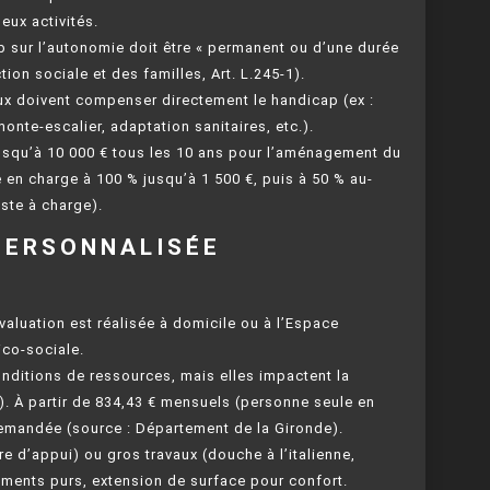
eux activités.
p sur l’autonomie doit être « permanent ou d’une durée
ion sociale et des familles, Art. L.245-1).
ux doivent compenser directement le handicap (ex :
onte-escalier, adaptation sanitaires, etc.).
jusqu’à 10 000 € tous les 10 ans pour l’aménagement du
e en charge à 100 % jusqu’à 1 500 €, puis à 50 % au-
ste à charge).
PERSONNALISÉE
valuation est réalisée à domicile ou à l’Espace
co-sociale.
onditions de ressources, mais elles impactent la
r). À partir de 834,43 € mensuels (personne seule en
demandée (source : Département de la Gironde).
re d’appui) ou gros travaux (douche à l’italienne,
ements purs, extension de surface pour confort.