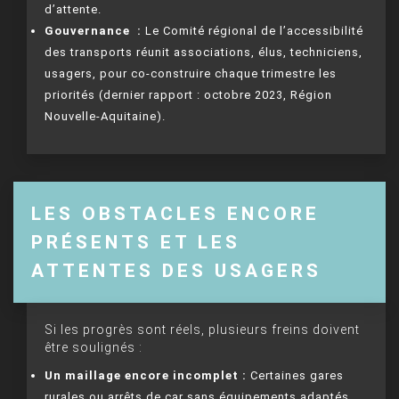
d’attente.
Gouvernance :
Le Comité régional de l’accessibilité
des transports réunit associations, élus, techniciens,
usagers, pour co-construire chaque trimestre les
priorités (dernier rapport : octobre 2023, Région
Nouvelle-Aquitaine).
LES OBSTACLES ENCORE
PRÉSENTS ET LES
ATTENTES DES USAGERS
Si les progrès sont réels, plusieurs freins doivent
être soulignés :
Un maillage encore incomplet :
Certaines gares
rurales ou arrêts de car sans équipements adaptés