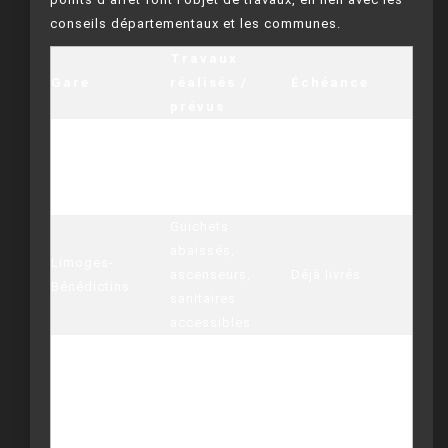
conseils départementaux et les communes.
Travaux
Gare
réalisés /
Échéance
prévus
Ascenseurs,
Bordeaux Saint-
rampes, bandes
Achèvement
Jean
podotactiles,
prévu 2024
signalétique FALC
Guichets
abaissés,
Limoges-
ascenseurs,
Déjà livrés
Bénédictins
sanitaires
accessibles
Chemins
podotactiles,
Poitiers
dispositifs audio,
2025
aménagement
des quais