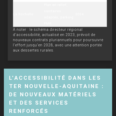
Plan en relief,
sanitaires
La Rochelle
2024
adaptés, parking
PMR
À noter : le schéma directeur régional
d’accessibilité, actualisé en 2023, prévoit de
nouveaux contrats pluriannuels pour poursuivre
l’effort jusqu'en 2028, avec une attention portée
aux dessertes rurales.
L’ACCESSIBILITÉ DANS LES
TER NOUVELLE-AQUITAINE :
DE NOUVEAUX MATÉRIELS
ET DES SERVICES
RENFORCÉS