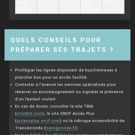
Saint-
régional
gare
SNCF
Plus)
Mariens
principale)
QUELS CONSEILS POUR
PRÉPARER SES TRAJETS ?
Privilégier les lignes disposant de bus/tramways à
plancher bas pour un accès facilité.
Contacter à l’avance les services spécialisés pour
réserver un accompagnement ou signaler la présence
d’un fauteuil roulant.
En cas de doute, consulter le site TBM
(
infotbm.com
), le site SNCF Accès Plus
(
accessplus.sncf.com
) ou la rubrique accessibilité de
TransGironde (
transgironde.fr
).