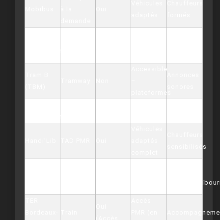
Véhicules
Chauffeurs
Mobibus
à la
Oui
adaptés
formés
demande
Rampes,
Ligne 601
Autocar
Oui
Prévenir à
arrêts
TransGironde
interurbain
(fauteuil)
l’avance
principaux
Accessible
Tram B
Annonces
Tramway
Non
–
(TBM)
sonores
plateformes
Ligne 501
Autocar
Oui
Arrêts
Annonces
TransGironde
interurbain
(fauteuil)
adaptés
sonores
Véhicules
Chauffeurs
Handi’Lib
TAD PMR
Oui
adaptés
sensibilisés
complet
Rampes,
Ligne 10
Service
Bus urbain
Non
annonces
Libourne
HandiLib’Libou
sonores
TER
Accès
Oui
Bordeaux-
Train
PMR (en
Accompagneme
(Accès