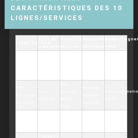
CARACTÉRISTIQUES DES 10
LIGNES/SERVICES
Type de
Réservation
Accessibilité
Accompagnem
Ligne/Service
transport
requise
physique
PMR
Annonces
Plain-pied,
Tram A
sonores,
Tramway
Non
larges
(TBM)
pictos
portes
visibles
Oui
TER
Rampes,
Train
(service
Accompagneme
Bordeaux-
espace
régional
Accès
SNCF
Arcachon
fauteuil
Plus)
Rampes,
Annonces
Liane 1+
Bus urbain
Non
arrêts
vocales et
(TBM)
adaptés
écrans
Transport