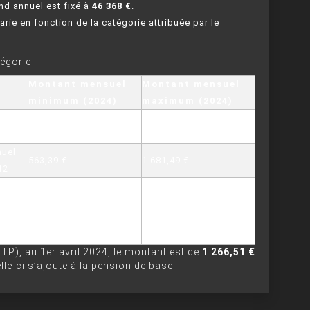
nd annuel est fixé à
46 368 €
.
 varie en fonction de la catégorie attribuée par le
égorie :
Montant mensuel
Montant mensuel
minimum (2024)
maximum (2024)
nuel
316,24 €
1 008,96 €
12
nuel
563,39 €
1 681,49 €
12
nuel
563,39 € (hors
1 681,49 € (hors
12 +
majoration tierce
majoration tierce
erce
personne)
personne)
TP), au 1er avril 2024, le montant est de
1 266,51 €
elle-ci s’ajoute à la pension de base.