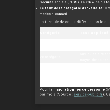
Sécurité sociale (PASS). En 2024, ce plafo
Le taux de la catégorie d’invalidité
: Il
médecin-conseil.
La formule de calcul diffère selon la cat
Catégorie
Taux appliqué
30% du salaire an
1ère catégorie
moyen divisé par 
50% du salaire an
2e catégorie
moyen divisé par 
50% du salaire an
moyen divisé par 
3e catégorie
40% pour l’aide ti
personne
Pour la
majoration tierce personne
(M
par mois (Source :
service-public.fr
). C