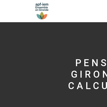
PENS
GIRO
CALC