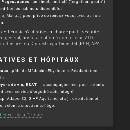
u PagesJaunes
: un simple mot-clé (“ergothérapeute”)
entifier les cabinets disponibles.
ib, Maiia…) pour prise de rendez-vous, avec parfois
on.
’ergothérapie n’est prise en charge par la sécurité
n général, hospitalisation à domicile ou ALD).
mutuelle et du Conseil départemental (PCH, APA,
ATIVES ET HÔPITAUX
eaux
: pôle de Médecine Physique et Réadaptation
le.
oyers de vie, ESAT…
: accompagnement pour enfants
nt avec service d’ergothérapie intégré.
, Adapei 33, GIHP Aquitaine, etc.) : orientation et
 selon la situation et l’âge.
rtement de la Gironde
.