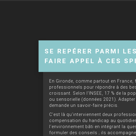
SE REPÉRER PARMI LE
FAIRE APPEL À CES SP
En Gironde, comme partout en France, 
professionnels pour répondre à des beso
croissant. Selon l’INSEE, 17 % de la po
ou sensorielle (données 2021). Adapter 
demande un savoir-faire précis.
C’est là qu’interviennent deux professio
compensation du handicap au quotidien
l’environnement bâti en intégrant la ques
formuler des conseils ; ils accompagn