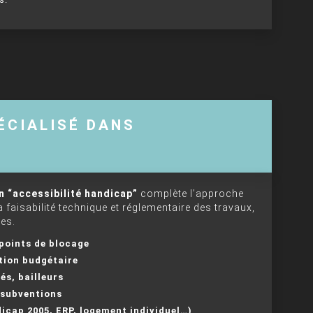
ÉCIALISÉ DANS
n “accessibilité handicap”
complète l’approche
a faisabilité technique et réglementaire des travaux,
es.
 points de blocage
tion budgétaire
és, bailleurs
 subventions
icap 2005, ERP, logement individuel…)