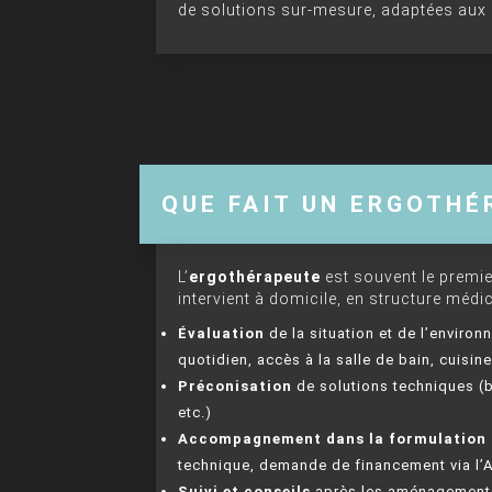
de solutions sur-mesure, adaptées aux r
QUE FAIT UN ERGOTHÉ
L’
ergothérapeute
est souvent le premie
intervient à domicile, en structure médic
Évaluation
de la situation et de l’enviro
quotidien, accès à la salle de bain, cuisine
Préconisation
de solutions techniques (b
etc.)
Accompagnement dans la formulation 
technique, demande de financement via l’A
Suivi et conseils
après les aménagement