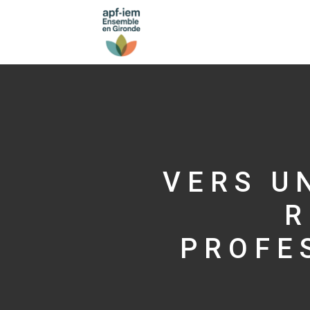
VERS U
R
PROFE