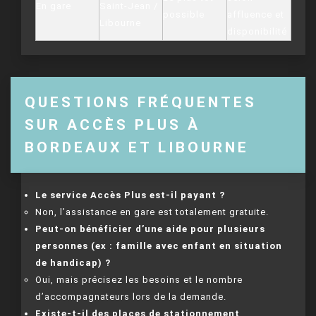
En gare
Saint-Jean /
possible
affluence et
Libourne
disponibilité
QUESTIONS FRÉQUENTES
SUR ACCÈS PLUS À
BORDEAUX ET LIBOURNE
Le service Accès Plus est-il payant ?
Non, l’assistance en gare est totalement gratuite.
Peut-on bénéficier d’une aide pour plusieurs
personnes (ex : famille avec enfant en situation
de handicap) ?
Oui, mais précisez les besoins et le nombre
d’accompagnateurs lors de la demande.
Existe-t-il des places de stationnement