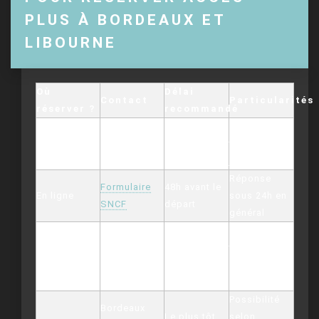
PLUS À BORDEAUX ET
LIBOURNE
Où
Délai
Contact
Particularités
réserver ?
recommandé
Accessible
0 890 640
48h avant le
Téléphone
tous les
650
départ
jours 7h-22h
Réponse
Formulaire
48h avant le
En ligne
sous 24h en
SNCF
départ
général
Indiquer
48h avant le
toutes les
Mail
accesplus@sncf.fr
départ
infos liées
au trajet
Possibilité
Bordeaux
Le plus tôt
selon