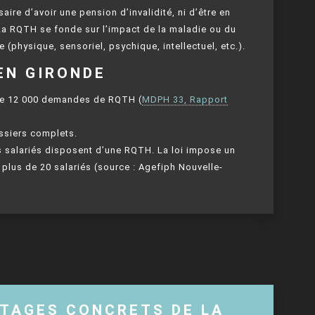
aire d’avoir une pension d’invalidité, ni d’être en
 La RQTH se fonde sur l’impact de la maladie ou du
e (physique, sensoriel, psychique, intellectuel, etc.).
EN GIRONDE
 de 12 000 demandes de RQTH (
MDPH 33, Rapport
ssiers complets.
es salariés disposent d’une RQTH. La loi impose un
 plus de 20 salariés (source : Agefiph Nouvelle-
NTAGES CONCRETS DE LA