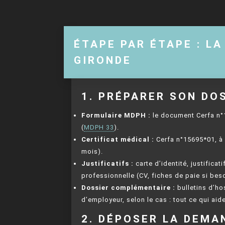
ÉTAPE PAR ÉTAPE : L
GIRONDE
1. PRÉPARER SON DO
Formulaire MDPH :
le document Cerfa n°1
(
MDPH 33
).
Certificat médical :
Cerfa n°15695*01, à 
mois).
Justificatifs :
carte d’identité, justificat
professionnelle (CV, fiches de paie si beso
Dossier complémentaire :
bulletins d’ho
d’employeur, selon le cas : tout ce qui aid
2. DÉPOSER LA DEMA