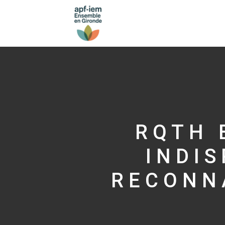
RQTH 
INDI
RECONN