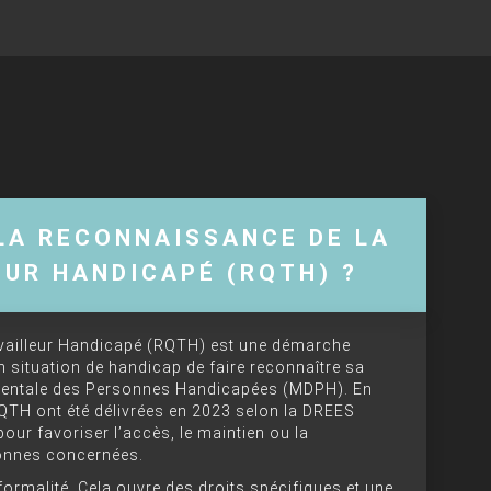
LA RECONNAISSANCE DE LA
EUR HANDICAPÉ (RQTH) ?
availleur Handicapé (RQTH) est une démarche
n situation de handicap de faire reconnaître sa
mentale des Personnes Handicapées (MDPH). En
QTH ont été délivrées en 2023 selon la DREES
pour favoriser l’accès, le maintien ou la
onnes concernées.
formalité. Cela ouvre des droits spécifiques et une