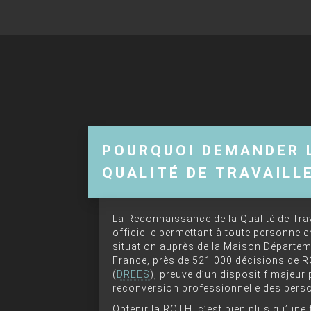
POURQUOI DEMANDER 
QUALITÉ DE TRAVAILL
La Reconnaissance de la Qualité de Tr
officielle permettant à toute personne e
situation auprès de la Maison Départe
France, près de 521 000 décisions de R
(
DREES
), preuve d’un dispositif majeur 
reconversion professionnelle des pers
Obtenir la RQTH, c’est bien plus qu’une 