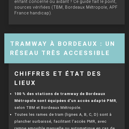
enfant concerné ou aidant ? Ce guide fait le point,
sources vérifiées (TBM, Bordeaux Métropole, APF
France handicap).
TRAMWAY À BORDEAUX : UN
RÉSEAU TRÈS ACCESSIBLE
CHIFFRES ET ÉTAT DES
LIEUX
100 % des stations de tramway de Bordeaux
Métropole sont équipées d’un accès adapté PMR
,
selon TBM et Bordeaux Métropole.
Toutes les rames de tram (lignes A, B, C, D) sont à
plancher surbaissé, facilitant l’accès PMR, avec
rampe amovible manuelle ou automatique en cas de