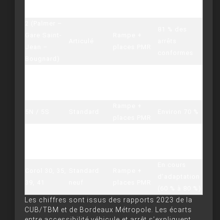
Jean)
PMR
2 (Palmer –
81 % des
Gare Saint-
Rampe +
Articulé
arrêts
Jean –
places PMR
conformes
Bougnard)
80-90 %
Rampe +
3, 4
Articulé
selon
places PMR
tronçons
Rampe +
5N / 5S
Standard
Environ 70 %
places PMR
Articulé /
8, 9, 10, 15,
Rampe +
standard
70 % à 85 %
16
places PMR
neuf
En cours
Corol 30, 35,
Standard
Rampe +
d’adaptation
39, 41
neuf
places PMR
(60 % à 80 %)
Les chiffres sont issus des rapports 2023 de la
CUB/TBM et de Bordeaux Métropole. Les écarts
entre accessibilité véhicule et arrêt s’expliquent