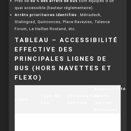
Près de
60 % des arrêts de bus
sont équipés d’un
quai accessible (hauteur réglementaire).
Arrêts prioritaires identifiés
: Mériadeck,
Stalingrad, Quinconces, Place Ravezies, Talence
Forum, Le Haillan Rostand, etc.
TABLEAU – ACCESSIBILITÉ
EFFECTIVE DES
PRINCIPALES LIGNES DE
BUS (HORS NAVETTES ET
FLEXO)
Accessibilité
Type de
Accessibilité
arrêts
Ligne
bus
véhicule
(estimé
minimum)
86 % des
1 (Aéroport
Rampe +
arrêts
– Gare Saint-
Articulé
places PMR
conformes