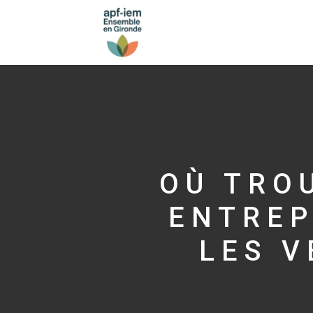
OÙ TRO
ENTREP
LES V