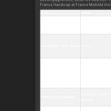
France Handicap et France Mobilité Incl
Nom
Ville
Handi Mobil
Mérignac
AutoAdapt Sud-Ouest
Floirac
Handynamic
Pessac
Bordeaux
Bordeaux, Gujan-
GEMY Automobiles
Mestras