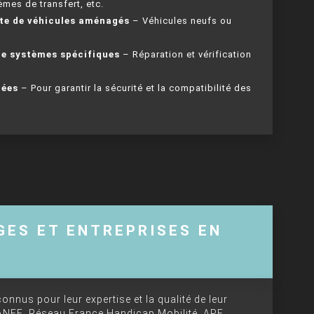
mes de transfert, etc.
nte de véhicules aménagés
– Véhicules neufs ou
de systèmes spécifiques
– Réparation et vérification
iées
– Pour garantir la sécurité et la compatibilité des
GES ET ENTREPRISES EN
onnus pour leur expertise et la qualité de leur
ANFE, Réseau France Handicap Mobilité, APF