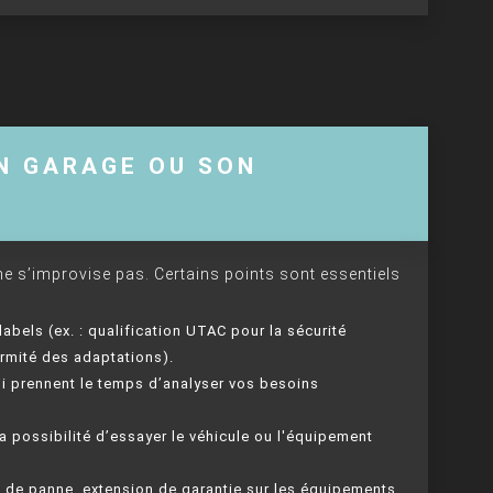
N GARAGE OU SON
ne s’improvise pas. Certains points sont essentiels
s labels (ex. : qualification UTAC pour la sécurité
rmité des adaptations).
qui prennent le temps d’analyser vos besoins
la possibilité d’essayer le véhicule ou l'équipement
s de panne, extension de garantie sur les équipements