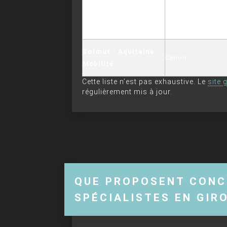
Vaysse Véhicules
Adaptés - Agence
Artigues-près-Bo
Sud-Ouest
Sofmut - Aquitaine
Cenon
Mobilité
Cette liste n’est pas exhaustive. Le
site
régulièrement mis à jour.
QUE PROPOSENT CONC
SPÉCIALISTES EN GIR