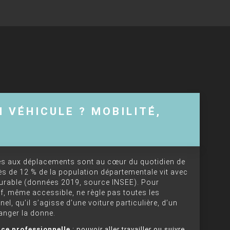
 VÉHICULE ? MOBILITÉ,
liés aux déplacements sont au cœur du quotidien de
rès de 12 % de la population départementale vit avec
durable (données 2019, source INSEE). Pour
if, même accessible, ne règle pas toutes les
l, qu’il s’agisse d’une voiture particulière, d’un
hanger la donne.
ce professionnelle
: pouvoir aller travailler ou suivre