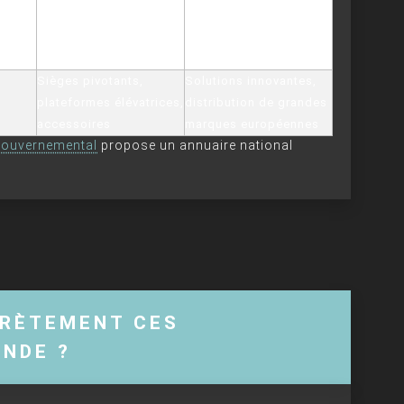
Transformation
main, sur-mesure,
rdeaux
véhicules TPMR,
reconnu par les
minibus, utilitaires
collectivités
Sièges pivotants,
Solutions innovantes,
plateformes élévatrices,
distribution de grandes
accessoires
marques européennes
 gouvernemental
propose un annuaire national
RÈTEMENT CES
ONDE ?