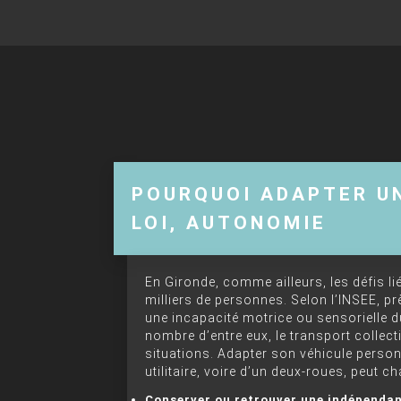
POURQUOI ADAPTER UN
LOI, AUTONOMIE
En Gironde, comme ailleurs, les défis 
milliers de personnes. Selon l’INSEE, p
une incapacité motrice ou sensorielle 
nombre d’entre eux, le transport collect
situations. Adapter son véhicule personne
utilitaire, voire d’un deux-roues, peut c
Conserver ou retrouver une indépendan