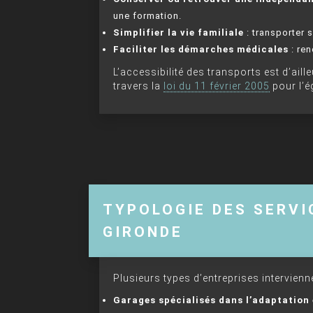
une formation.
Simplifier la vie familiale
: transporter
Faciliter les démarches médicales
: ren
L’accessibilité des transports est d’ail
travers la
loi du 11 février 2005
pour l’é
TYPOLOGIE DES SERVI
GIRONDE
Plusieurs types d’entreprises intervien
Garages spécialisés dans l’adaptation