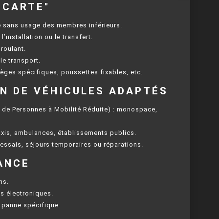
 CARTE"
e sans usage des membres inférieurs.
r l’installation ou le transfert.
 roulant.
le transport.
ièges spécifiques, poussettes fixables, etc.
ON DE VÉHICULES ADAPTÉS
 de Personnes à Mobilité Réduite) : monospace,
axis, ambulances, établissements publics.
 essais, séjours temporaires ou réparations.
NANCE
ns.
cs électroniques.
 panne spécifique.