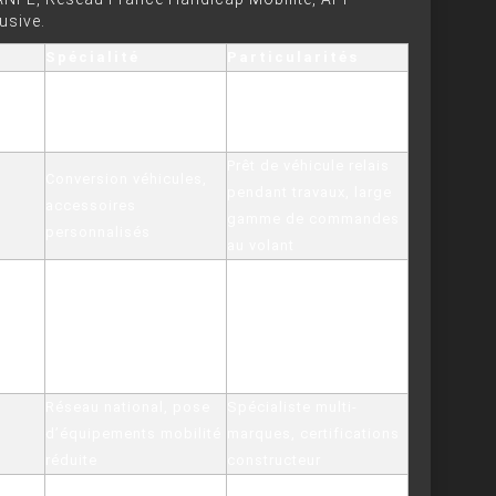
usive.
Spécialité
Particularités
Laboratoire d'essais,
Adaptations tous
innovation continue,
handicaps, entretien
agréé par les MDPH
Prêt de véhicule relais
Conversion véhicules,
pendant travaux, large
accessoires
gamme de commandes
personnalisés
au volant
Vente et location de
voitures adaptées
Solutions familiales ou
TPMR (Transport de
professionnelles, essai
Personnes à Mobilité
gratuit possible
Réduite)
Réseau national, pose
Spécialiste multi-
d’équipements mobilité
marques, certifications
réduite
constructeur
Installations clés en