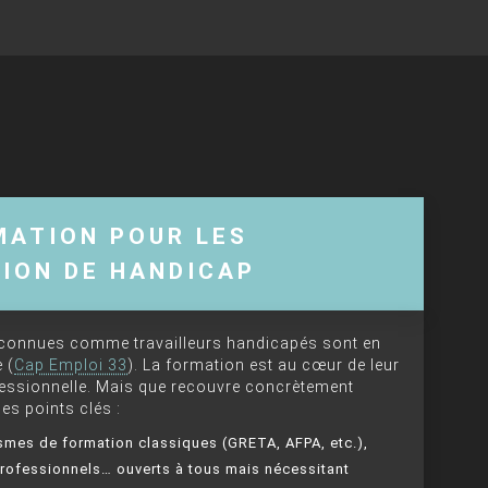
MATION POUR LES
ION DE HANDICAP
econnues comme travailleurs handicapés sont en
 (
Cap Emploi 33
). La formation est au cœur de leur
ofessionnelle. Mais que recouvre concrètement
es points clés :
smes de formation classiques (GRETA, AFPA, etc.),
professionnels… ouverts à tous mais nécessitant