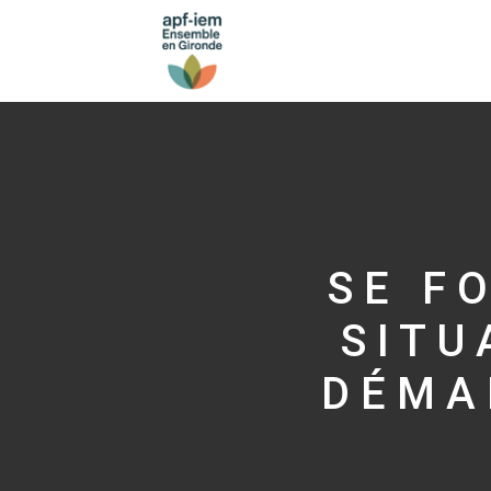
SE F
SITU
DÉMA