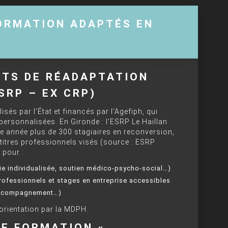
FORMATION ADAPTÉS EN
NTS DE RÉADAPTATION
SRP – EX CRP)
isés par l’État et financés par l’Agefiph, qui
ersonnalisées. En Gironde : l’ESRP Le Haillan
année plus de 300 stagiaires en reconversion,
 titres professionnels visés (source : ESRP
 pour :
ie individualisée, soutien médico-psycho-social…)
professionnels et stages en entreprise accessibles
 accompagnement…)
orientation par la MDPH.
DE FORMATION «