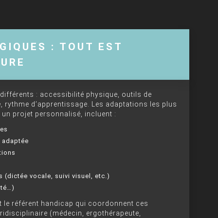
IQUES : TOUT EST
SURE
fférents : accessibilité physique, outils de
 rythme d’apprentissage. Les adaptations les plus
 un projet personnalisé, incluent :
res
e adaptée
tions
(dictée vocale, suivi visuel, etc.)
ité…)
t le référent handicap qui coordonnent ces
ridisciplinaire (médecin, ergothérapeute,