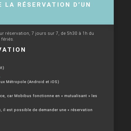
 LA RÉSERVATION D’UN
r réservation, 7 jours sur 7, de 5h30 à 1h du
fériés.
VATION
it)
m
aux Métropole (Android et iOS)
ance, car Mobibus fonctionne en « mutualisant » les
…), il est possible de demander une « réservation