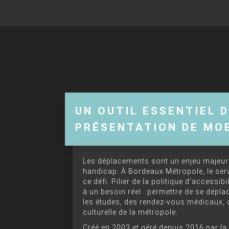
UN OUTIL ESSENTIEL D
PRÉSENTATION DE MO
Les déplacements sont un enjeu majeur 
handicap. À Bordeaux Métropole, le ser
ce défi. Pilier de la politique d’access
à un besoin réel : permettre de se déplac
les études, des rendez-vous médicaux, o
culturelle de la métropole.
Créé en 2003 et géré depuis 2016 par la