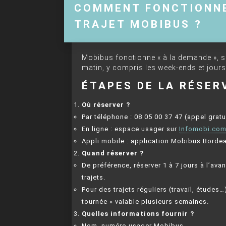
COMMENT FONCTIONNE
TRAJET MOBIBUS ?
Mobibus fonctionne « à la demande », su
matin, y compris les week-ends et jours 
ÉTAPES DE LA RÉSER
Où réserver ?
Par téléphone : 08 05 00 37 47 (appel gratu
En ligne : espace usager sur
Infomobi.co
Appli mobile : application Mobibus Borde
Quand réserver ?
De préférence, réserver 1 à 7 jours à l’av
trajets.
Pour des trajets réguliers (travail, études
tournée » valable plusieurs semaines.
Quelles informations fournir ?
Nom, numéro usager Mobibus