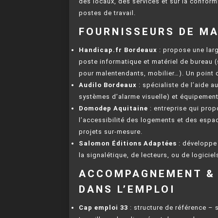
des locaux, des services et sur la conform
postes de travail.
FOURNISSEURS DE M
Handicap.fr Bordeaux
: propose une lar
poste informatique et matériel de bureau 
pour malentendants, mobilier…). Un point d
Audilo Bordeaux
: spécialiste de l’aide a
systèmes d’alarme visuelle) et équipement
Domodep Aquitaine
: entreprise qui pro
l’accessibilité des logements et des espa
projets sur-mesure.
Salomon Éditions Adaptées
: développe 
la signalétique, de lecteurs, ou de logiciel
ACCOMPAGNEMENT & 
DANS L’EMPLOI
Cap emploi 33
: structure de référence –