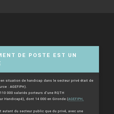
MENT DE POSTE EST UN
E
en situation de handicap dans le secteur privé était de
urce : AGEFIPH).
 110 000 salariés porteurs d’une RQTH
eur Handicapé), dont 14 000 en Gironde (
AGEFIPH,
utant du secteur public que du privé, avec une