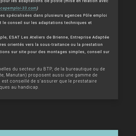
 pour les adaptations de poste (mise en relation avec
:
capemploi-33.com
)
ules spécialisées dans plusieurs agences Pôle emploi
le conseil sur les adaptations techniques et
ple, ESAT Les Ateliers de Brienne, Entreprise Adaptée
res orientés vers la sous-traitance ou la prestation
ntions sur site pour des montages simples, conseil sur
nnelles du secteur du BTP, de la bureautique ou de
allée, Manutan) proposent aussi une gamme de
 est conseillé de s’assurer que le prestataire
iques au handicap.