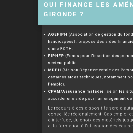
QUI FINANCE LES AMÉ
GIRONDE ?
AGEFIPH
(Association de gestion du fond
handicapées) : propose des aides financiè
d’une RQTH.
FIPHFP
(Fonds pour l'insertion des perso
secteur public.
MDPH
(Maison Départementale des Person
certaines aides techniques, notamment pour
l’emploi.
CPAM/Assurance maladie
: selon les sit
accorder une aide pour l’aménagement de
Le recours à ces dispositifs sera d’autan
conseillée régionalement. Cap emploi et
d’interface, du choix des matériels jusqu
et la formation à l’utilisation des équip