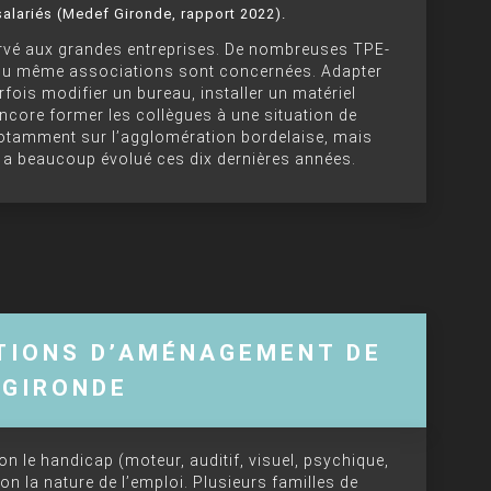
salariés (Medef Gironde, rapport 2022).
rvé aux grandes entreprises. De nombreuses TPE-
s ou même associations sont concernées. Adapter
fois modifier un bureau, installer un matériel
ncore former les collègues à une situation de
 notamment sur l’agglomération bordelaise, mais
 a beaucoup évolué ces dix dernières années.
ATIONS D’AMÉNAGEMENT DE
 GIRONDE
 le handicap (moteur, auditif, visuel, psychique,
n la nature de l’emploi. Plusieurs familles de