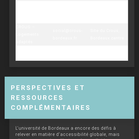
handicap@u-
Service Handicap
Campus de
bordeaux.fr
/ 05
étudiant
Talence, Bât. A22
40 00 38 50
CROUS –
social@crous-
Site du Crous,
Logements
bordeaux.fr
Bordeaux centre
adaptés
SUAPS
suaps@u-
Complexe sportif
Handisport
bordeaux.fr
universitaire
PERSPECTIVES ET
RESSOURCES
COMPLÉMENTAIRES
L’université de Bordeaux a encore des défis à
relever en matière d’accessibilité globale, mais