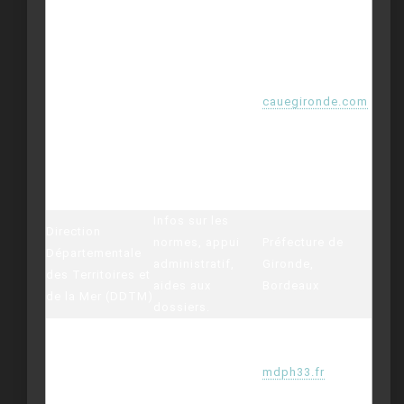
Conseil gratuit
aux collectivités
CAUE de Gironde
sur les
(Conseil
aménagements,
d’architecture,
plans, choix de
cauegironde.com
d’urbanisme et
matériaux,
de
accessibilité ;
l’environnement)
organisation
d’ateliers
citoyens.
Infos sur les
Direction
normes, appui
Préfecture de
Départementale
administratif,
Gironde,
des Territoires et
aides aux
Bordeaux
de la Mer (DDTM)
dossiers.
Maison
Dialogue avec les
Départementale
usagers, relais
des Personnes
associatif,
mdph33.fr
Handicapées
retours