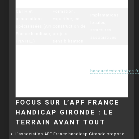
(MDPH)
d’expérience.
OETH et
Formation,
Implantations
associations
expertise, co-
locales,
spécialisées (APF
construction de
structures
France handicap,
projets,
associatives
FNATH…)
sensibilisation.
Ingénierie
financière, prêts
ou conventions
Banque des
pour grands
banquedesterritoires.fr
Territoires
projets (ex :
réhabilitation de
centre-bourg)
FOCUS SUR L’APF FRANCE
HANDICAP GIRONDE : LE
TERRAIN AVANT TOUT
L’association APF France handicap Gironde propose