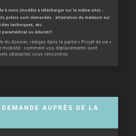
 de 6 mois (modèle à télécharger sur le même site) ;
nts précis sont demandés : attestation du médecin sur
aides techniques, etc.
l paramédical ou éducatif.
e du dossier, rédigez dans la partie « Projet de vie »
de mobilité : comment vos déplacements sont
quels obstacles vous rencontrez.
A DEMANDE AUPRÈS DE LA