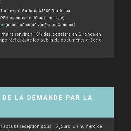
:
64 boulevard Godard, 33300 Bordeaux
(MDPH ou antenne départementale)
gne
(accès sécurisé via FranceConnect)
noritaire (environ 18% des dossiers en Gironde en
mps réel et évite les oublis de documents grâce à
N DE LA DEMANDE PAR LA
PH accuse réception sous 15 jours. Un numéro de