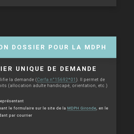
SON DOSSIER POUR LA MDPH
IER UNIQUE DE DEMANDE
ifie la demande (
Cerfa n°15692*01
). Il permet de
oits (allocation adulte handicapé, orientation, etc.)
 représentant
ant le formulaire sur le site de la
MDPH Gironde
, en le
ant par courrier