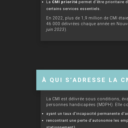
La
CMI priorité
permet d’être prioritaire
certains services essentiels.
En 2022, plus de 1,9 million de CMI étai
46 000 délivrées chaque année en Nouve
juin 2023
).
À QUI S’ADRESSE LA C
La CMI est délivrée sous conditions, é
personnes handicapées (MDPH). Elle co
ayant un taux d’incapacité permanente d’au
rencontrant une perte d’autonomie les emp
stationnement)