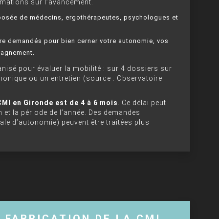
rmations sur l’avancement.
mposée de médecins, ergothérapeutes, psychologues et
re demandés pour bien cerner votre autonomie, vos
pagnement.
nisé pour évaluer la mobilité : sur 4 dossiers sur
honique ou un entretien (source : Observatoire
CMI en Gironde est de 4 à 6 mois
. Ce délai peut
on et la période de l’année. Des demandes
tale d’autonomie) peuvent être traitées plus
T FABRICATION DE LA CMI