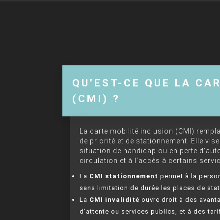
QU’EST-CE QUE LA CA
(CMI) ?
La carte mobilité inclusion (CMI) rempla
de priorité et de stationnement. Elle vis
situation de handicap ou en perte d’aut
circulation et à l’accès à certains servi
La
CMI stationnement
permet à la person
sans limitation de durée les places de sta
La
CMI invalidité
ouvre droit à des avanta
d’attente ou services publics, et à des ta