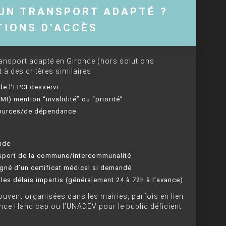
UN TRANSPORT ADAPTÉ ?
TIONS D’ACCÈS
ransport adapté en Gironde (hors solutions
à des critères similaires :
de l’EPCI desservi
MI) mention “invalidité” ou “priorité”
sources/de dépendance
nde
nsport de la commune/intercommunalité
gné d’un certificat médical si demandé
les délais impartis (généralement 24 à 72h à l’avance)
vent organisées dans les mairies, parfois en lien
e Handicap ou l’UNADEV pour le public déficient