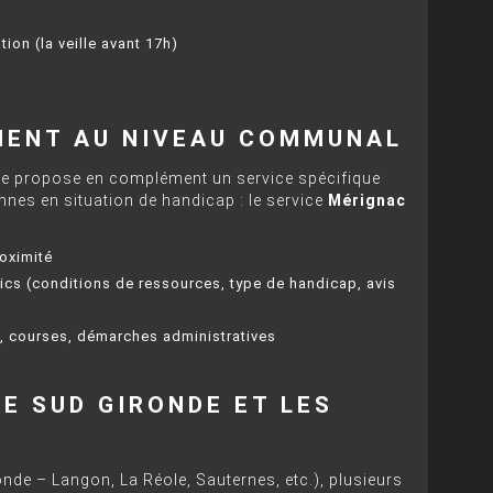
ion (la veille avant 17h)
MENT AU NIVEAU COMMUNAL
ille propose en complément un service spécifique
nnes en situation de handicap : le service
Mérignac
roximité
lics (conditions de ressources, type de handicap, avis
 courses, démarches administratives
LE SUD GIRONDE ET LES
S
de – Langon, La Réole, Sauternes, etc.), plusieurs