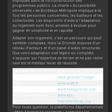
impliqués dans la co-construction des
programmes publics. La charte « Accessibilité
universelle » de Bordeaux Métropole implique à la
fois les personnes concernées, les bailleurs et les
collectivités. Les dispositifs d’aide à l’adaptation
du logement sont donc amenés à évoluer pour
gagner en simplicité et en rapidité.
Adapter son logement, c’est un parcours qui peut
sembler complexe, mais la Gironde dispose d’un
réseau d’acteurs et d’un panel d’aides structurés.
Que votre adaptation soit légère ou complète,
s’appuyer sur l’expertise de terrain et ne pas rester
seul est le meilleur levier de réussite.
Ressource
Contact ou lien
MDPH Gironde
www.gironde.fr/mdph
ANAH
www.anah.fr
CAUE Gironde
www.cauegironde.com
APF France handicap
www.apf-
Gironde
francehandicap.org
Pour toute question, la plateforme départementale
« Mon Adaptation logement » centralise les